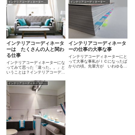
インテリアコーディネーターの仕事
インテリアコーディネーターとは
インテリアコーディネータ
インテリアコーディネータ
ーは たくさんの人と関わ
ーの仕事の大事な事
る仕事
インテリアコーディネーターにと
って大事な事私がＩＣになったば
インテリアコーディネーターにな
かりの頃。先輩方が いわゆる
ってみて思った「違った。。」と
業者さんたちに冷たくて驚いたこ
いうことは？インテリアコーディ
とがありました。業者さん、メー
ネーター目指して勉強していた頃
カーの営業さんには感謝しよう業
と、実際に仕事に就いてみてから
インテリアコーディネーターの仕事
者さんといってもいろいろ。出入
と一番違うと思ったことは何です
りのルート営業をする メーカ
か？という質問がよくあります。
ー...
「こんなはずじゃなかっ
た。。。...